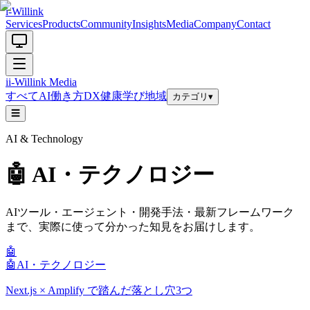
i-Willink
Services
Products
Community
Insights
Media
Company
Contact
i
i-Willink
Media
すべて
AI
働き方
DX
健康
学び
地域
カテゴリ
▾
☰
AI & Technology
🤖
AI・テクノロジー
AIツール・エージェント・開発手法・最新フレームワーク
まで、実際に使って分かった知見をお届けします。
🤖
🤖
AI・テクノロジー
Next.js × Amplify で踏んだ落とし穴3つ