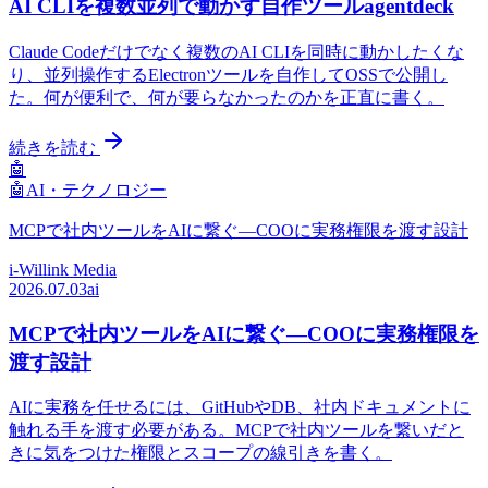
AI CLIを複数並列で動かす自作ツールagentdeck
Claude Codeだけでなく複数のAI CLIを同時に動かしたくな
り、並列操作するElectronツールを自作してOSSで公開し
た。何が便利で、何が要らなかったのかを正直に書く。
続きを読む
🤖
🤖
AI・テクノロジー
MCPで社内ツールをAIに繋ぐ—COOに実務権限を渡す設計
i-Willink Media
2026.07.03
ai
MCPで社内ツールをAIに繋ぐ—COOに実務権限を
渡す設計
AIに実務を任せるには、GitHubやDB、社内ドキュメントに
触れる手を渡す必要がある。MCPで社内ツールを繋いだと
きに気をつけた権限とスコープの線引きを書く。