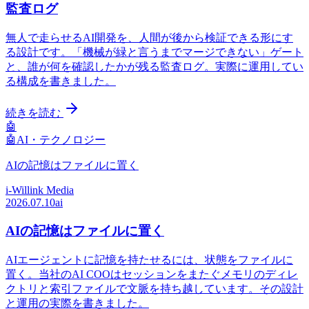
監査ログ
無人で走らせるAI開発を、人間が後から検証できる形にす
る設計です。「機械が緑と言うまでマージできない」ゲート
と、誰が何を確認したかが残る監査ログ。実際に運用してい
る構成を書きました。
続きを読む
🤖
🤖
AI・テクノロジー
AIの記憶はファイルに置く
i-Willink Media
2026.07.10
ai
AIの記憶はファイルに置く
AIエージェントに記憶を持たせるには、状態をファイルに
置く。当社のAI COOはセッションをまたぐメモリのディレ
クトリと索引ファイルで文脈を持ち越しています。その設計
と運用の実際を書きました。