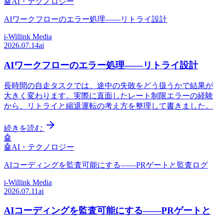
🤖
AI・テクノロジー
AIワークフローのエラー処理——リトライ設計
i-Willink Media
2026.07.14
ai
AIワークフローのエラー処理——リトライ設計
長時間の自走タスクでは、途中の失敗をどう扱うかで結果が
大きく変わります。実際に直面したレート制限エラーの経験
から、リトライと縮退運転の考え方を整理して書きました。
続きを読む
🤖
🤖
AI・テクノロジー
AIコーディングを監査可能にする——PRゲートと監査ログ
i-Willink Media
2026.07.11
ai
AIコーディングを監査可能にする——PRゲートと