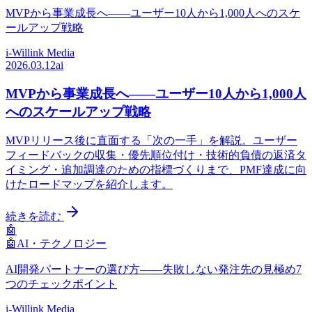
MVPから事業成長へ——ユーザー10人から1,000人へのスケ
ールアップ戦略
i-Willink Media
2026.03.12
ai
MVPから事業成長へ——ユーザー10人から1,000人
へのスケールアップ戦略
MVPリリース後に直面する「次の一手」を解説。ユーザー
フィードバックの収集・優先順位付け・技術的負債の返済タ
イミング・追加調達のための指標づくりまで、PMF達成に向
けたロードマップを紹介します。
続きを読む
🤖
🤖
AI・テクノロジー
AI開発パートナーの選び方——失敗しない発注先の見極め7
つのチェックポイント
i-Willink Media