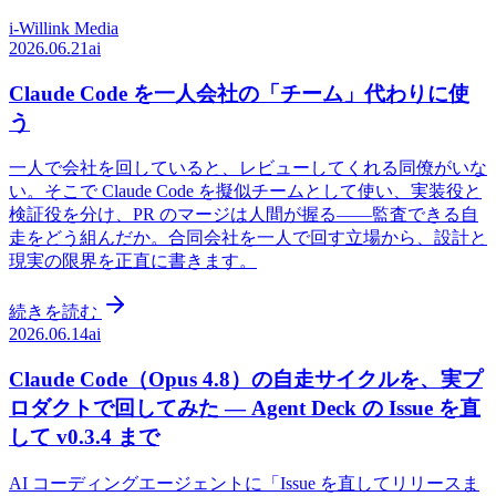
i-Willink Media
2026.06.21
ai
Claude Code を一人会社の「チーム」代わりに使
う
一人で会社を回していると、レビューしてくれる同僚がいな
い。そこで Claude Code を擬似チームとして使い、実装役と
検証役を分け、PR のマージは人間が握る——監査できる自
走をどう組んだか。合同会社を一人で回す立場から、設計と
現実の限界を正直に書きます。
続きを読む
2026.06.14
ai
Claude Code（Opus 4.8）の自走サイクルを、実プ
ロダクトで回してみた — Agent Deck の Issue を直
して v0.3.4 まで
AI コーディングエージェントに「Issue を直してリリースま