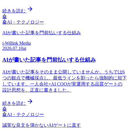
続きを読む
🤖
🤖
AI・テクノロジー
AIが書いた記事を門前払いする仕組み
i-Willink Media
2026.07.10
ai
AIが書いた記事を門前払いする仕組み
AIが書いた記事をそのまま公開していませんか。うちでは6
つの観点で機械採点し、最低ラインを割ったら強制的に却下
しています。一人会社×AI COOが実運用する品質ゲートの
設計思想を、正直に書きました。
続きを読む
🤖
🤖
AI・テクノロジー
誠実な良文を弾かないAIゲートに直す