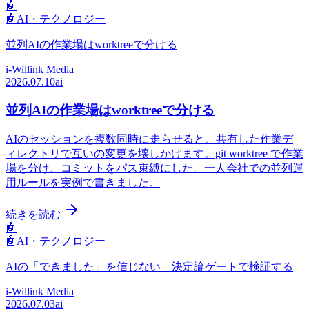
🤖
🤖
AI・テクノロジー
並列AIの作業場はworktreeで分ける
i-Willink Media
2026.07.10
ai
並列AIの作業場はworktreeで分ける
AIのセッションを複数同時に走らせると、共有した作業デ
ィレクトリで互いの変更を壊しかけます。git worktree で作業
場を分け、コミットをパス束縛にした、一人会社での並列運
用ルールを実例で書きました。
続きを読む
🤖
🤖
AI・テクノロジー
AIの「できました」を信じない—決定論ゲートで検証する
i-Willink Media
2026.07.03
ai