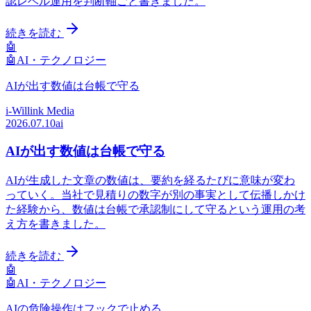
認レベル運用を判断軸ごと書きました。
続きを読む
🤖
🤖
AI・テクノロジー
AIが出す数値は台帳で守る
i-Willink Media
2026.07.10
ai
AIが出す数値は台帳で守る
AIが生成した文章の数値は、要約を経るたびに意味が変わ
っていく。当社で見積りの数字が別の事実として伝播しかけ
た経験から、数値は台帳で承認制にして守るという運用の考
え方を書きました。
続きを読む
🤖
🤖
AI・テクノロジー
AIの危険操作はフックで止める