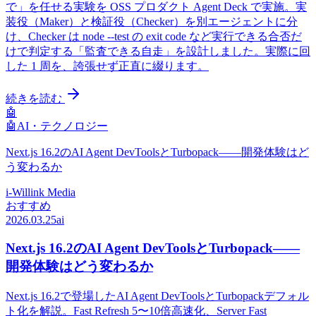
で」を任せる実験を OSS プロダクト Agent Deck で実施。実
装役（Maker）と検証役（Checker）を別エージェントに分
け、Checker は node --test の exit code など実行できる合否だ
けで判定する「監査できる自走」を設計しました。実際に回
した 1 周を、誇張せず正直に綴ります。
続きを読む
🤖
🤖
AI・テクノロジー
Next.js 16.2のAI Agent DevToolsとTurbopack——開発体験はど
う変わるか
i-Willink Media
おすすめ
2026.03.25
ai
Next.js 16.2のAI Agent DevToolsとTurbopack——
開発体験はどう変わるか
Next.js 16.2で登場したAI Agent DevToolsとTurbopackデフォル
ト化を解説。Fast Refresh 5〜10倍高速化、Server Fast