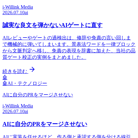
i-Willink Media
2026.07.10
ai
誠実な良文を弾かないAIゲートに直す
AIレビューやゲートの過検出は、修辞や免責の言い回しま
で機械的に弾いてしまいます。景表法ワードを一律ブロック
から文脈判定へ移し、免責の表現を辞書に加えた、当社の品
質ゲート校正の実例をまとめました。
続きを読む
🤖
🤖
AI・テクノロジー
AIに自分のPRをマージさせない
i-Willink Media
2026.07.10
ai
AIに自分のPRをマージさせない
AIに実装を任せるほど、作る側と承認する側を分ける線引