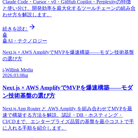
Claude Code・Cursor・v0・GitHub Copilot・Perplexityの特徴
と使い分け、開発効率を最大化するツールチェーンの組み合
わせ方を解説します。
続きを読む
🤖
🤖
AI・テクノロジー
Next.js × AWS AmplifyでMVPを爆速構築——モダン技術基盤
の選び方
i-Willink Media
2026.03.08
ai
Next.js × AWS AmplifyでMVPを爆速構築——モダ
ン技術基盤の選び方
Next.js App Router と AWS Amplify を組み合わせてMVPを最
速で構築する方法を解説。認証・DB・ホスティング・
CI/CDまで、エンタープライズ品質の基盤を最小コストで手
に入れる手順を紹介します。