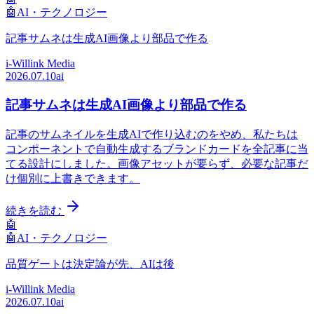
🤖
AI・テクノロジー
記事サムネは生成AI画像より部品で作る
i-Willink Media
2026.07.10
ai
記事サムネは生成AI画像より部品で作る
記事のサムネイルを生成AIで作り込むのをやめ、私たちは
コンポーネントで自動生成するブランドカードを全記事に当
てる設計にしました。画像アセットが要らず、必要な記事だ
け個別に上書きできます。
続きを読む
🤖
🤖
AI・テクノロジー
品質ゲートは決定論が先、AIは後
i-Willink Media
2026.07.10
ai