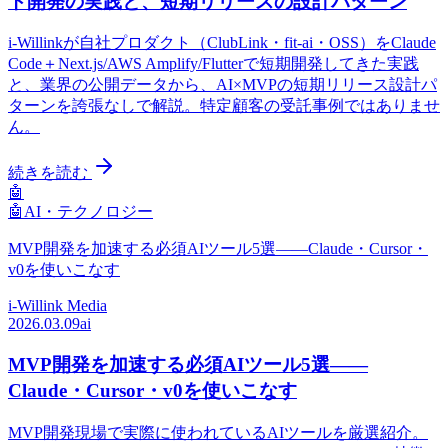
ト開発の実践と、短期リリースの設計パターン
i-Willinkが自社プロダクト（ClubLink・fit-ai・OSS）をClaude
Code＋Next.js/AWS Amplify/Flutterで短期開発してきた実践
と、業界の公開データから、AI×MVPの短期リリース設計パ
ターンを誇張なしで解説。特定顧客の受託事例ではありませ
ん。
続きを読む
🤖
🤖
AI・テクノロジー
MVP開発を加速する必須AIツール5選——Claude・Cursor・
v0を使いこなす
i-Willink Media
2026.03.09
ai
MVP開発を加速する必須AIツール5選——
Claude・Cursor・v0を使いこなす
MVP開発現場で実際に使われているAIツールを厳選紹介。