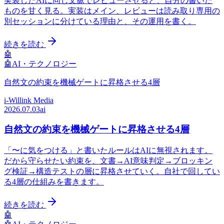
実装したAIに同じ文脈でレビューさせると、自分の書いた
ものを甘く見る。実装はメイン、レビューは読み取り専用の
別セッションに分けている理由と、その運用を書く。
続きを読む
🤖
🤖
AI・テクノロジー
自然文の約束を機械ゲートに昇格させる4層
i-Willink Media
2026.07.03
ai
自然文の約束を機械ゲートに昇格させる4層
「〜に気をつける」と書いたルールはAIに無視されます。
だから守らせたい約束を、文書→AI意味判定→ブロッキン
グ検証→構造テストの層に昇格させていく。自社で回してい
る4層の仕組みを書きます。
続きを読む
🤖