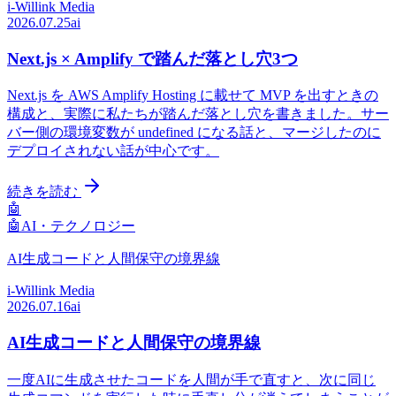
i-Willink Media
2026.07.25
ai
Next.js × Amplify で踏んだ落とし穴3つ
Next.js を AWS Amplify Hosting に載せて MVP を出すときの
構成と、実際に私たちが踏んだ落とし穴を書きました。サー
バー側の環境変数が undefined になる話と、マージしたのに
デプロイされない話が中心です。
続きを読む
🤖
🤖
AI・テクノロジー
AI生成コードと人間保守の境界線
i-Willink Media
2026.07.16
ai
AI生成コードと人間保守の境界線
一度AIに生成させたコードを人間が手で直すと、次に同じ