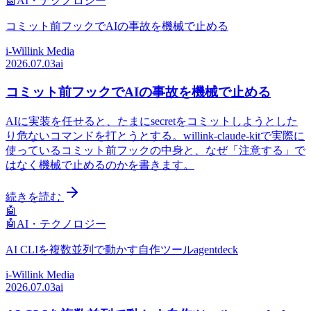
🤖
AI・テクノロジー
コミット前フックでAIの事故を機械で止める
i-Willink Media
2026.07.03
ai
コミット前フックでAIの事故を機械で止める
AIに実装を任せると、たまにsecretをコミットしようとした
り危ないコマンドを打とうとする。willink-claude-kitで実際に
使っているコミット前フックの中身と、なぜ「注意する」で
はなく機械で止めるのかを書きます。
続きを読む
🤖
🤖
AI・テクノロジー
AI CLIを複数並列で動かす自作ツールagentdeck
i-Willink Media
2026.07.03
ai