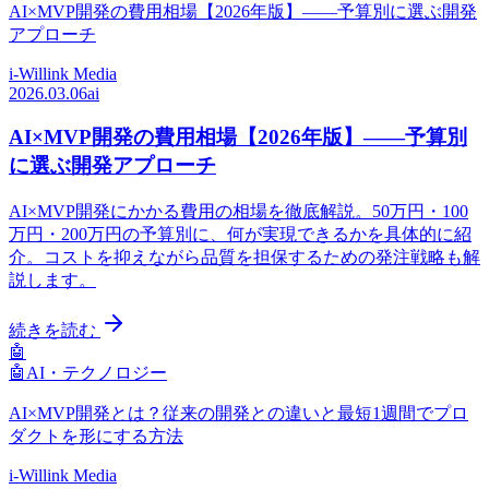
AI×MVP開発の費用相場【2026年版】——予算別に選ぶ開発
アプローチ
i-Willink Media
2026.03.06
ai
AI×MVP開発の費用相場【2026年版】——予算別
に選ぶ開発アプローチ
AI×MVP開発にかかる費用の相場を徹底解説。50万円・100
万円・200万円の予算別に、何が実現できるかを具体的に紹
介。コストを抑えながら品質を担保するための発注戦略も解
説します。
続きを読む
🤖
🤖
AI・テクノロジー
AI×MVP開発とは？従来の開発との違いと最短1週間でプロ
ダクトを形にする方法
i-Willink Media