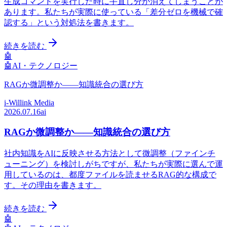
生成コマンドを実行した時に手直し分が消えてしまうことが
あります。私たちが実際に使っている「差分ゼロを機械で確
認する」という対処法を書きます。
続きを読む
🤖
🤖
AI・テクノロジー
RAGか微調整か——知識統合の選び方
i-Willink Media
2026.07.16
ai
RAGか微調整か——知識統合の選び方
社内知識をAIに反映させる方法として微調整（ファインチ
ューニング）を検討しがちですが、私たちが実際に選んで運
用しているのは、都度ファイルを読ませるRAG的な構成で
す。その理由を書きます。
続きを読む
🤖