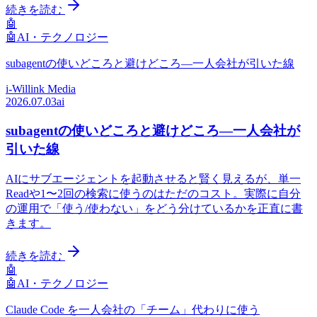
続きを読む
🤖
🤖
AI・テクノロジー
subagentの使いどころと避けどころ—一人会社が引いた線
i-Willink Media
2026.07.03
ai
subagentの使いどころと避けどころ—一人会社が
引いた線
AIにサブエージェントを起動させると賢く見えるが、単一
Readや1〜2回の検索に使うのはただのコスト。実際に自分
の運用で「使う/使わない」をどう分けているかを正直に書
きます。
続きを読む
🤖
🤖
AI・テクノロジー
Claude Code を一人会社の「チーム」代わりに使う