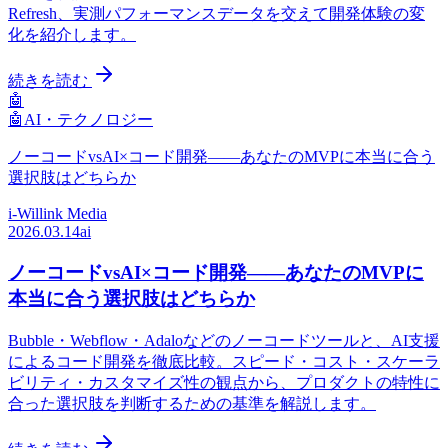
Refresh、実測パフォーマンスデータを交えて開発体験の変
化を紹介します。
続きを読む
🤖
🤖
AI・テクノロジー
ノーコードvsAI×コード開発——あなたのMVPに本当に合う
選択肢はどちらか
i-Willink Media
2026.03.14
ai
ノーコードvsAI×コード開発——あなたのMVPに
本当に合う選択肢はどちらか
Bubble・Webflow・Adaloなどのノーコードツールと、AI支援
によるコード開発を徹底比較。スピード・コスト・スケーラ
ビリティ・カスタマイズ性の観点から、プロダクトの特性に
合った選択肢を判断するための基準を解説します。