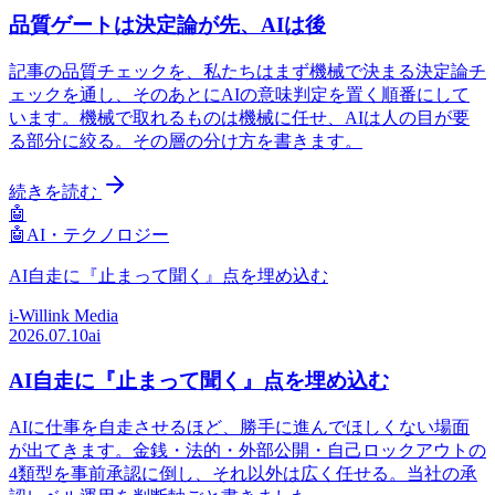
品質ゲートは決定論が先、AIは後
記事の品質チェックを、私たちはまず機械で決まる決定論チ
ェックを通し、そのあとにAIの意味判定を置く順番にして
います。機械で取れるものは機械に任せ、AIは人の目が要
る部分に絞る。その層の分け方を書きます。
続きを読む
🤖
🤖
AI・テクノロジー
AI自走に『止まって聞く』点を埋め込む
i-Willink Media
2026.07.10
ai
AI自走に『止まって聞く』点を埋め込む
AIに仕事を自走させるほど、勝手に進んでほしくない場面
が出てきます。金銭・法的・外部公開・自己ロックアウトの
4類型を事前承認に倒し、それ以外は広く任せる。当社の承