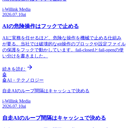
i-Willink Media
2026.07.10
ai
AIの危険操作はフックで止める
AIに実務を任せるほど、危険な操作を機械で止める仕組み
が要る。当社では破壊的なgit操作のブロックや設定ファイル
の保護をフックで動かしています。fail-closedとfail-openの使
い分けを書きました。
続きを読む
🤖
🤖
AI・テクノロジー
自走AIのループ間隔はキャッシュで決める
i-Willink Media
2026.07.10
ai
自走AIのループ間隔はキャッシュで決める