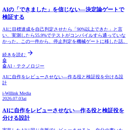
AIの「できました」を信じない—決定論ゲートで
検証する
AIに目標達成を自己判定させたら「90%以上できた」と言
い、実測したら55.9%でテストがコンパイルすら通っていな
かった。この一件から、停止判定を機械ゲートに移した話。
続きを読む
🤖
🤖
AI・テクノロジー
AIに自作をレビューさせない—作る役と検証役を分ける設
計
i-Willink Media
2026.07.03
ai
AIに自作をレビューさせない—作る役と検証役を
分ける設計