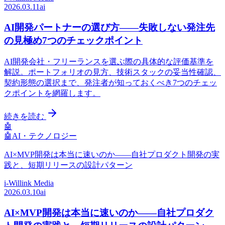
2026.03.11
ai
AI開発パートナーの選び方——失敗しない発注先
の見極め7つのチェックポイント
AI開発会社・フリーランスを選ぶ際の具体的な評価基準を
解説。ポートフォリオの見方、技術スタックの妥当性確認、
契約形態の選択まで、発注者が知っておくべき7つのチェッ
クポイントを網羅します。
続きを読む
🤖
🤖
AI・テクノロジー
AI×MVP開発は本当に速いのか——自社プロダクト開発の実
践と、短期リリースの設計パターン
i-Willink Media
2026.03.10
ai
AI×MVP開発は本当に速いのか——自社プロダク