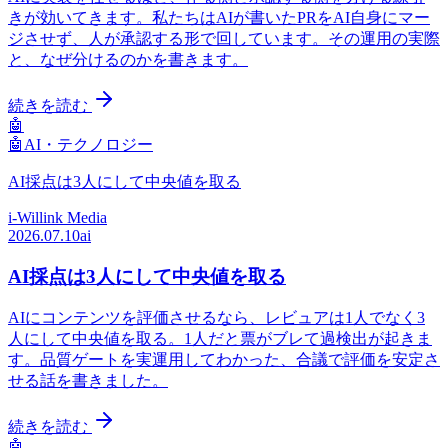
きが効いてきます。私たちはAIが書いたPRをAI自身にマー
ジさせず、人が承認する形で回しています。その運用の実際
と、なぜ分けるのかを書きます。
続きを読む
🤖
🤖
AI・テクノロジー
AI採点は3人にして中央値を取る
i-Willink Media
2026.07.10
ai
AI採点は3人にして中央値を取る
AIにコンテンツを評価させるなら、レビュアは1人でなく3
人にして中央値を取る。1人だと票がブレて過検出が起きま
す。品質ゲートを実運用してわかった、合議で評価を安定さ
せる話を書きました。
続きを読む
🤖