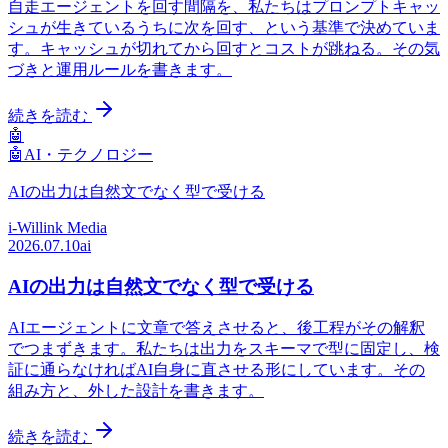
自走エージェントを回す間隔を、私たちはプロンプトキャッ
シュが生きているうちに次を回す、という基準で決めていま
す。キャッシュが切れてから回すとコストが跳ねる。その気
づきと運用ルールを書きます。
続きを読む
🤖
🤖
AI・テクノロジー
AIの出力は自然文でなく型で受ける
i-Willink Media
2026.07.10
ai
AIの出力は自然文でなく型で受ける
AIエージェントに文章で答えさせると、後工程がその解釈
でつまずきます。私たちは出力をスキーマで型に固定し、検
証に通らなければAI自身に直させる形にしています。その
組み方と、外した設計を書きます。
続きを読む