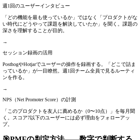
週1回のユーザーインタビュー
「どの機能を最も使っているか」ではなく「プロダクトがな
い時代にどうやって課題を解決していたか」を聞く。課題の
深さを理解することが目的。
→
セッション録画の活用
PosthogやHotjarでユーザーの操作を録画する。「どこで詰ま
っているか」が一目瞭然。週1回チーム全員で見るルーティ
ンを作る。
→
NPS（Net Promoter Score）の計測
「このプロダクトを友人に薦めるか（0〜10点）」を毎月聞
く。スコア7以下のユーザーには必ず理由をフォローアッ
プ。
🎯
PMFの判定方法——数字で判断する