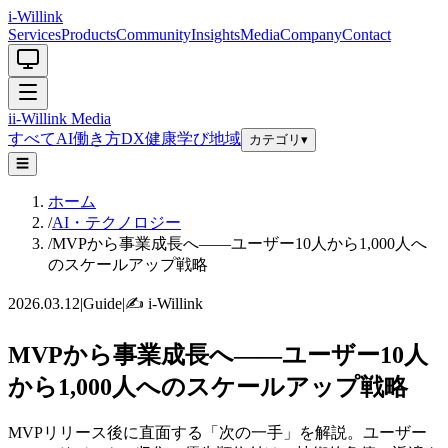
i-Willink
Services
Products
Community
Insights
Media
Company
Contact
i
i-Willink
Media
すべて
AI
働き方
DX
健康
学び
地域
カテゴリ
▾
☰
ホーム
/
AI・テクノロジー
/
MVPから事業成長へ——ユーザー10人から1,000人へ
のスケールアップ戦略
2026.03.12
|
Guide
|
✍️
i-Willink
MVPから事業成長へ——ユーザー10人
から1,000人へのスケールアップ戦略
MVPリリース後に直面する「次の一手」を解説。ユーザー