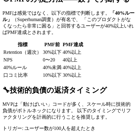
PMFは感覚ではなく、以下の指標で判断します。
「40%ルー
ル」
（Superhuman調査）が有名で、 「このプロダクトがな
くなったら非常に困る」と回答するユーザーが40%以上いれ
ばPMF達成とされます。
指標
PMF前
PMF達成
Retention（週次）
30%以下
40%以上
NPS
0〜20
40以上
40%ルール
40%未満
40%以上
口コミ比率
10%以下
30%以上
🔧
技術的負債の返済タイミング
MVPは「動けばいい」コードが多く、スケール時に技術的
負債がボトルネックになります。 以下のタイミングでリフ
ァクタリングを計画的に行うことを推奨します。
トリガー:
ユーザー数が100人を超えたとき