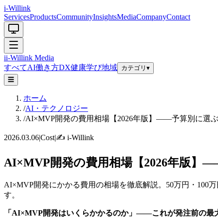
i-Willink
Services
Products
Community
Insights
Media
Company
Contact
i
i-Willink
Media
すべて
AI
働き方
DX
健康
学び
地域
カテゴリ
▾
☰
ホーム
/
AI・テクノロジー
/
AI×MVP開発の費用相場【2026年版】——予算別に選
2026.03.06
|
Cost
|
✍️
i-Willink
AI×MVP開発の費用相場【2026年版
AI×MVP開発にかかる費用の相場を徹底解説。50万円・1
す。
「AI×MVP開発はいくらかかるのか」——これが発注前の最