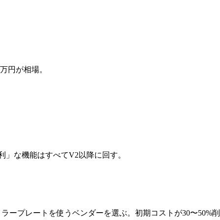
0万円が相場。
利」な機能はすべてV2以降に回す。
イラープレートを使うベンダーを選ぶ。初期コストが30〜50%