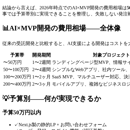
結論から言えば、2026年時点でのAI×MVP開発の費用相場は
事では予算帯別に実現できることを整理し、失敗しない発注
📊
AI×MVP開発の費用相場——全体像
従来の受託開発と比較すると、AI支援による開発はコストを大
予算帯
開発期間
対象プロジェクト
〜50万円
1〜2週間
ランディングページ型MVP、情報サ
50〜100万円
2〜4週間
シンプルなWebアプリ、社内ツール
100〜200万円
1〜2ヶ月
SaaS MVP、マルチユーザー対応、
200〜400万円
2〜3ヶ月
モバイルアプリ、複雑なビジネスロジ
💡
予算別——何が実現できるか
予算50万円以内
✓
Next.js製の静的LP + お問い合わせフォーム