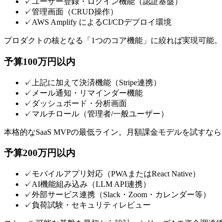
✓
ユーザー登録・ログイン機能（認証基盤）
✓
管理画面（CRUD操作）
✓
AWS Amplify によるCI/CDデプロイ環境
プロダクトの核となる「1つのコア機能」に絞れば実現可能。
予算100万円以内
✓
上記に加えて決済機能（Stripe連携）
✓
メール通知・リマインダー機能
✓
ダッシュボード・分析画面
✓
マルチロール（管理者/一般ユーザー）
本格的なSaaS MVPの最低ライン。月額課金モデルを試すな
予算200万円以内
✓
モバイルアプリ対応（PWAまたはReact Native）
✓
AI機能組み込み（LLM API連携）
✓
外部サービス連携（Slack・Zoom・カレンダー等）
✓
負荷試験・セキュリティレビュー