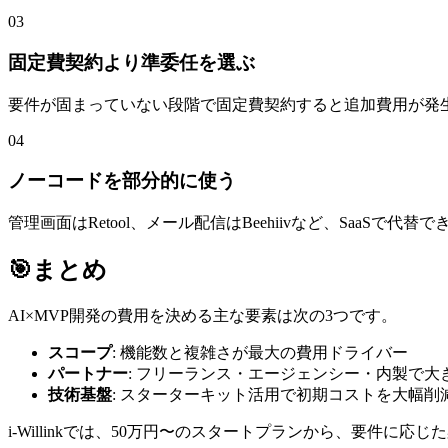
03
固定費契約より準委任を選ぶ
要件が固まっていない段階で固定費契約すると追加費用が発
04
ノーコードを部分的に使う
管理画面はRetool、メール配信はBeehiivなど、SaaSで
🎯
まとめ
AI×MVP開発の費用を決める主な要素は次の3つです。
スコープ
: 機能数と複雑さが最大の費用ドライバー
パートナー
: フリーランス・エージェンシー・内製で大
技術基盤
: スターターキット活用で初期コストを大幅削
i-Willinkでは、50万円〜のスタートプランから、要件