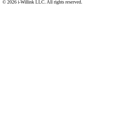
©
2026
i-Willink LLC. All rights reserved.