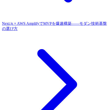
Next.js × AWS AmplifyでMVPを爆速構築——モダン技術基盤
の選び方