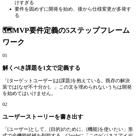
けすぎる
要件を固めずに開発を始め、後から仕様変更が多発す
る
🗺️
MVP要件定義の5ステップフレーム
ワーク
01
解くべき課題を1文で定義する
「[ターゲットユーザー]は[課題]を抱えている。既存の解決
策では[なぜ不十分か]。」この文を埋められないうちは開発
を始めてはいけません。
02
ユーザーストーリーを書き出す
「[ユーザー]として、[目的]のために、[機能]を使いたい」形
式で全機能候補を列挙する。Claudeに「このビジネスアイデ