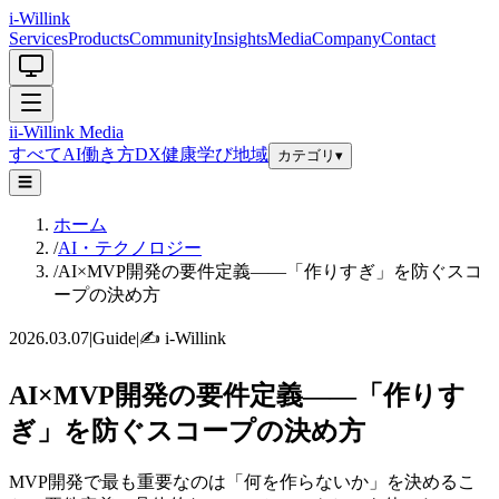
i-Willink
Services
Products
Community
Insights
Media
Company
Contact
i
i-Willink
Media
すべて
AI
働き方
DX
健康
学び
地域
カテゴリ
▾
☰
ホーム
/
AI・テクノロジー
/
AI×MVP開発の要件定義——「作りすぎ」を防ぐスコ
ープの決め方
2026.03.07
|
Guide
|
✍️
i-Willink
AI×MVP開発の要件定義——「作りす
ぎ」を防ぐスコープの決め方
MVP開発で最も重要なのは「何を作らないか」を決めるこ