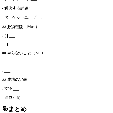
- 解決する課題: ___
- ターゲットユーザー: ___
## 必須機能（Must）
- [ ] ___
- [ ] ___
## やらないこと（NOT）
- ___
- ___
## 成功の定義
- KPI: ___
- 達成期間: ___
🎯
まとめ