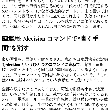
この一件を、恥ずかしくても正直にADRとして残しまし
た。「なぜ自己申告を禁じるのか」「代わりに何で判定する
のか（テストやスコアなど機械的なゲート）」まで書いてお
くと、同じ誘惑が来たときに立ち止まれます。失敗そのもの
より、失敗から引き出したルールを残すことに価値がありま
す。記録がないと、人もAIも同じ穴に何度でも落ちます。
⌨️
運用: /decision コマンドで“書く手
間”を消す
良い習慣も、面倒だと続きません。私たちは意思決定の記録
を
/decision というひとつのコマンドに束ねて
、背景・選択
肢・決定・理由という同じ型で毎回書き起こせるようにしま
した。フォーマットを毎回思い出さなくていいので、「これ
はADRに残すべきか？」という判断だけに集中できます。
全部を残すわけではありません。可逆で影響も小さい決定
は、いちいち記録しません。残すのは「後から効いてくるも
の」——承認ルール、事業の方向転換、繰り返しやすい失敗
への対策。目安は「半年後の自分が“なぜ？”と聞いてきそう
か」です。そこだけ丁寧に残せば、記録は資産になり、負担