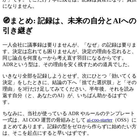
になりません。
🧭
まとめ: 記録は、未来の自分とAIへの
引き継ぎ
一人会社に議事録は要りませんが、「なぜ」の記録は要りま
す。決定は忘れても困りませんが、決定の理由を忘れると、
同じ論点を何度も一から考え直す羽目になるからです。
ADRという型は、その理由を安く残すための道具でした。
いきなり全部を記録しようとせず、次にひとつ「効いてくる
決定」をしたときに、結論の下へ「捨てた選択肢」と「その
理由」を3行だけ足してみてください。半年後、それを読み
返す自分（と、あなたのAI）が、いちばん助かるはずで
す。
ちなみに、当社が使っている ADR やルールのテンプレート
一式は、AI COO 運営の骨組みとして
ai-coo-starter
（OSS）に
まとめてあります。記録の型をゼロから作らずに始めたい方
は、そこを起点にすると早いはずです。