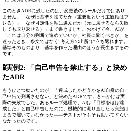
このときADRに残したのは、変更後のルールだけではあり
ません。「なぜ旧基準を捨てたか（重要度という主観軸はブ
レる）」「なぜ可逆性を軸に選んだか（元に戻せるなら失敗
しても取り返せる）」まで書きました。おかげで今、AIが
「これは自分の判断で進めていいか、社長に聞くべきか」を
迷ったとき、条文ではなく“考え方の出所”に立ち返れます。
基準そのものより、基準を作った理由のほうが長生きするの
です。
🧪
実例2: 「自己申告を禁止する」と決め
たADR
もうひとつ効いたのが、「達成したかどうかをAI自身の自
己申告で判断させない」と決めたADRです。きっかけは実
際の失敗でした。あるループ処理で、AIは「目標をほぼ達
成した」と自己申告したのに、機械的に測り直したら実態は
まるで届いていなかった——テストがそもそも動いてすらい
なかったのです。