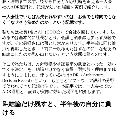
肢・理由まで残す。後から自分とAIが判断を追える一人会
社のADR運用と、記録が効いた場面を実例で紹介します。
一人会社でいちばん失われやすいのは、お金でも時間でもな
く「なぜそう決めたのか」という記憶です。
私たちは社長1名とAI（COO役）で会社を回しています。決
めるのは基本的に社長ひとり。会議も議事録も要らず身軽で
すが、その身軽さには落とし穴があります。半年後に同じ論
点が再燃したとき、「前に一度考えたはずなのに、なぜあの
結論にしたのか思い出せない」という状態に陥るのです。
そこで私たちは、方針転換や承認基準の変更といった「効い
てくる決定」を、結論だけでなく背景・選択肢・理由まで残
すようにしました。使っているのはADR（Architecture
Decision Record）という、もともとソフトウェア設計の分野
で使われてきた記録の型です。本記事では、一人会社での
ADR運用と、記録が実際に効いた場面を紹介します。
📝
結論だけ残すと、半年後の自分に負
ける