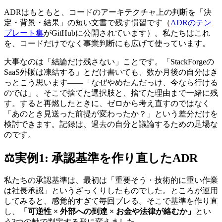
ADRはもともと、コードのアーキテクチャ上の判断を「決
定・背景・結果」の短い文書で残す慣習です（
ADRのテン
プレート集
がGitHubに公開されています）。私たちはこれ
を、コードだけでなく事業判断にも広げて使っています。
大事なのは「結論だけ残さない」ことです。「StackForgeの
SaaS外販は凍結する」とだけ書いても、数か月後の自分はき
っとこう思います——「なぜやめたんだっけ、今なら行ける
のでは」。そこで捨てた選択肢と、捨てた理由まで一緒に残
す。すると再燃したときに、ゼロから考え直すのではなく
「あのとき見送った前提が変わったか？」という差分だけを
検討できます。記録は、過去の自分と議論するための足場な
のです。
⚖️
実例1: 承認基準を作り直したADR
私たちの承認基準は、最初は「重要そう・技術的に重い作業
は社長承認」というざっくりしたものでした。ところが運用
してみると、感覚的すぎて毎回ブレる。そこで基準を作り直
し、
「可逆性 × 外部への到達 × お金や法律が絡むか」
とい
う3つの軸で判定する形に変えました。