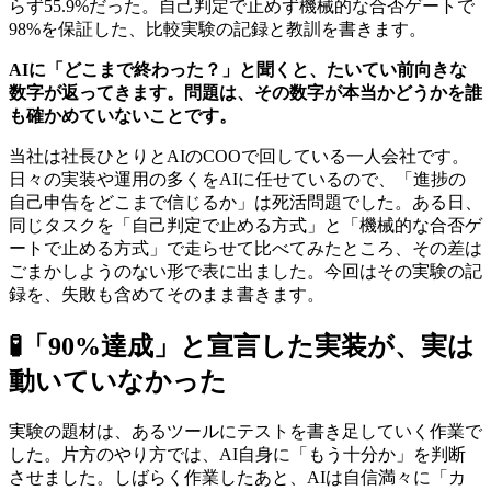
らず55.9%だった。自己判定で止めず機械的な合否ゲートで
98%を保証した、比較実験の記録と教訓を書きます。
AIに「どこまで終わった？」と聞くと、たいてい前向きな
数字が返ってきます。問題は、その数字が本当かどうかを誰
も確かめていないことです。
当社は社長ひとりとAIのCOOで回している一人会社です。
日々の実装や運用の多くをAIに任せているので、「進捗の
自己申告をどこまで信じるか」は死活問題でした。ある日、
同じタスクを「自己判定で止める方式」と「機械的な合否ゲ
ートで止める方式」で走らせて比べてみたところ、その差は
ごまかしようのない形で表に出ました。今回はその実験の記
録を、失敗も含めてそのまま書きます。
🧪
「90%達成」と宣言した実装が、実は
動いていなかった
実験の題材は、あるツールにテストを書き足していく作業で
した。片方のやり方では、AI自身に「もう十分か」を判断
させました。しばらく作業したあと、AIは自信満々に「カ