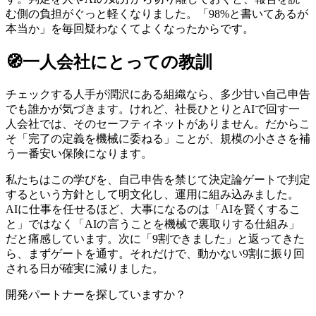
む側の負担がぐっと軽くなりました。「98%と書いてあるが
本当か」を毎回疑わなくてよくなったからです。
🧭
一人会社にとっての教訓
チェックする人手が潤沢にある組織なら、多少甘い自己申告
でも誰かが気づきます。けれど、社長ひとりとAIで回す一
人会社では、そのセーフティネットがありません。だからこ
そ「完了の定義を機械に委ねる」ことが、規模の小ささを補
う一番安い保険になります。
私たちはこの学びを、自己申告を禁じて決定論ゲートで判定
するという方針として明文化し、運用に組み込みました。
AIに仕事を任せるほど、大事になるのは「AIを賢くするこ
と」ではなく「AIの言うことを機械で裏取りする仕組み」
だと痛感しています。次に「9割できました」と返ってきた
ら、まずゲートを通す。それだけで、動かない9割に振り回
される日が確実に減りました。
開発パートナーを探していますか？