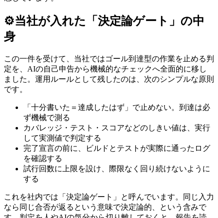
⚙️
当社が入れた「決定論ゲート」の中
身
この一件を受けて、当社ではゴール到達型の作業を止める判
定を、AIの自己申告から機械的なチェックへ全面的に移し
ました。運用ルールとして残したのは、次のシンプルな原則
です。
「十分書いた＝達成したはず」で止めない。到達は必
ず機械で測る
カバレッジ・テスト・スコアなどのしきい値は、実行
して実測値で判定する
完了宣言の前に、ビルドとテストが実際に通ったログ
を確認する
試行回数に上限を設け、際限なく回り続けないように
する
これを社内では「決定論ゲート」と呼んでいます。同じ入力
なら同じ合否が返るという意味で決定論的、という含みで
す。判定を人やAIの気分から切り離しておくと、報告を読