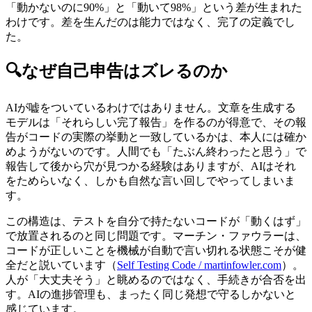
「動かないのに90%」と「動いて98%」という差が生まれた
わけです。差を生んだのは能力ではなく、完了の定義でし
た。
🔍
なぜ自己申告はズレるのか
AIが嘘をついているわけではありません。文章を生成する
モデルは「それらしい完了報告」を作るのが得意で、その報
告がコードの実際の挙動と一致しているかは、本人には確か
めようがないのです。人間でも「たぶん終わったと思う」で
報告して後から穴が見つかる経験はありますが、AIはそれ
をためらいなく、しかも自然な言い回しでやってしまいま
す。
この構造は、テストを自分で持たないコードが「動くはず」
で放置されるのと同じ問題です。マーチン・ファウラーは、
コードが正しいことを機械が自動で言い切れる状態こそが健
全だと説いています（
Self Testing Code / martinfowler.com
）。
人が「大丈夫そう」と眺めるのではなく、手続きが合否を出
す。AIの進捗管理も、まったく同じ発想で守るしかないと
感じています。